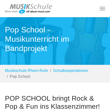
Zum Hauptinhalt springen
Pop School -
Musikunterricht im
Bandprojekt
Sie sind hier:
Musikschule Rhein-Ruhr
Schulkooperationen
Pop School
POP SCHOOL bringt Rock &
Pop & Fun ins Klassenzimmer!